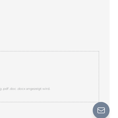
 .pdf .doc .docx angezeigt wird.
Kont